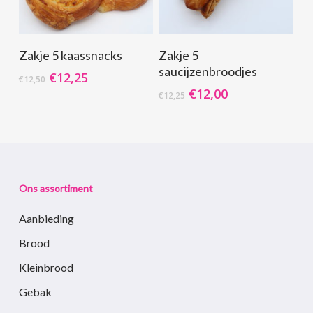
Toevoegen Aan
Toevoegen Aan
Zakje 5 kaassnacks
Zakje 5
Winkelwagen
Winkelwagen
saucijzenbroodjes
Oorspronkelijke
Huidige
€
12,25
€
12,50
prijs
prijs
Oorspronkelijke
Huidige
€
12,00
€
12,25
was:
is:
prijs
prijs
€12,50.
€12,25.
was:
is:
€12,25.
€12,00.
Ons assortiment
Aanbieding
Brood
Kleinbrood
Gebak