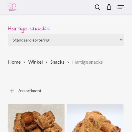
Menu
Skip
to
search
Close
main
Menu
content
Hartige snacks
Home
Winkel
Snacks
Hartige snacks
Assortiment