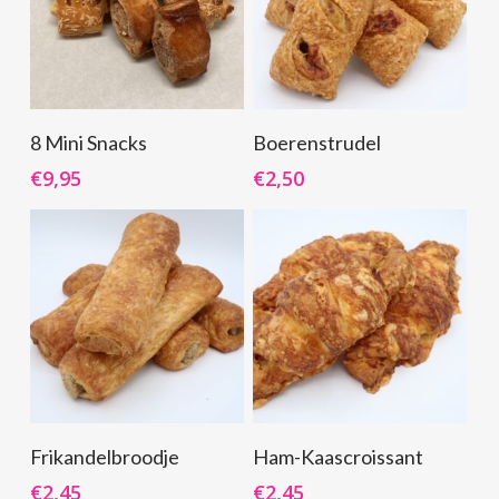
Toevoegen Aan
Toevoegen Aan
8 Mini Snacks
Boerenstrudel
Winkelwagen
Winkelwagen
€
9,95
€
2,50
Toevoegen Aan
Toevoegen Aan
Frikandelbroodje
Ham-Kaascroissant
Winkelwagen
Winkelwagen
€
2,45
€
2,45