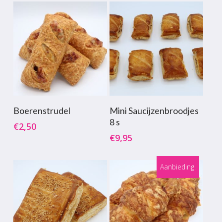
Toevoegen Aan
Toevoegen Aan
Boerenstrudel
Mini Saucijzenbroodjes
Winkelwagen
Winkelwagen
8 s
€
2,50
€
9,95
Aanbieding!