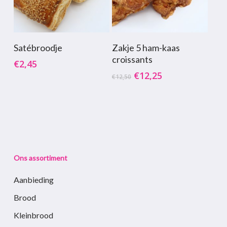
Toevoegen Aan
Toevoegen Aan
Satébroodje
Zakje 5 ham-kaas
Winkelwagen
Winkelwagen
croissants
€
2,45
Oorspronkelijke
Huidige
€
12,25
€
12,50
prijs
prijs
was:
is:
€12,50.
€12,25.
Ons assortiment
Aanbieding
Brood
Kleinbrood