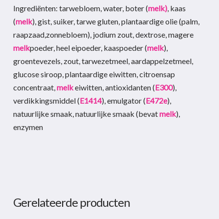
Ingrediënten: tarwebloem, water, boter (
melk)
, kaas
(
melk
), gist, suiker, tarwe gluten,
plantaardige olie (palm,
raapzaad,zonnebloem), jodium zout, dextrose, magere
melk
poeder, heel eipoeder, kaaspoeder (
melk
),
groentevezels, zout, tarwezetmeel, aardappelzetmeel,
glucose siroop, plantaardige eiwitten, citroensap
concentraat,
melk
eiwitten, antioxidanten (
E300
),
verdikkingsmiddel (
E1414
), emulgator (
E472e
),
natuurlijke smaak, natuurlijke smaak (bevat
melk
),
enzymen
Gerelateerde producten