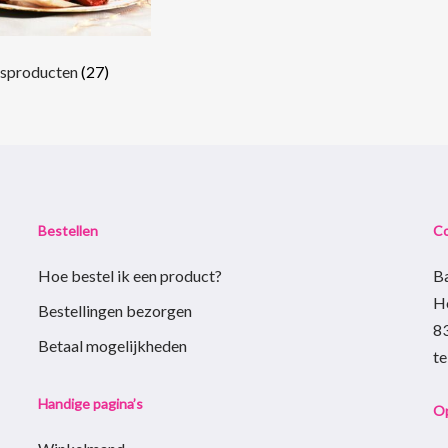
nsproducten
(27)
Bestellen
C
Hoe bestel ik een product?
B
H
Bestellingen bezorgen
8
Betaal mogelijkheden
t
Handige pagina’s
Op