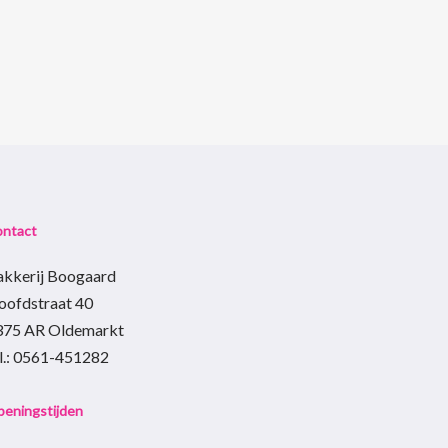
ontact
akkerij Boogaard
oofdstraat 40
375 AR Oldemarkt
el.: 0561-451282
eningstijden