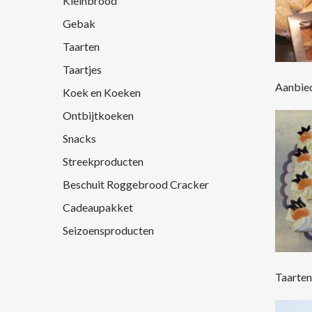
Kleinbrood
Hit enter to search or ESC to close
Gebak
Taarten
Taartjes
Aanbie
Koek en Koeken
Ontbijtkoeken
Snacks
Streekproducten
Beschuit Roggebrood Cracker
Cadeaupakket
Seizoensproducten
Taarte