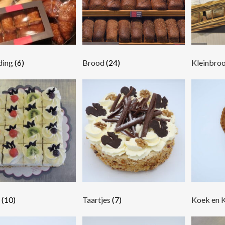
ding
(6)
Brood
(24)
Kleinbro
n
(10)
Taartjes
(7)
Koek en 