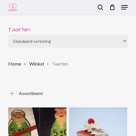
Menu
Skip
to
search
Close
main
Menu
content
Taarten
Home
Winkel
Taarten
Assortiment