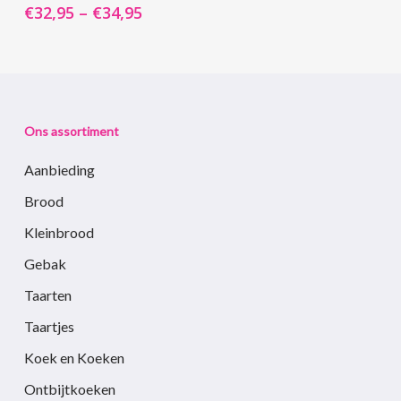
€
32,95
–
€
34,95
meerdere
meerdere
variaties.
variaties.
Deze
Deze
optie
optie
kan
kan
Ons assortiment
gekozen
gekozen
worden
worden
Aanbieding
op
op
Brood
de
de
Kleinbrood
productpagina
productpagina
Gebak
Taarten
Taartjes
Koek en Koeken
Ontbijtkoeken