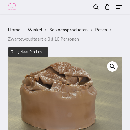
Menu
Skip
to
search
Close
main
Menu
content
Home
Winkel
Seizoensproducten
Pasen
Zwartewoudtaartje 8 á 10 Personen
Terug Naar Producten