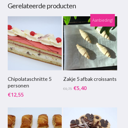
Gerelateerde producten
Aanbieding!
Toevoegen Aan
Toevoegen Aan
Chipolataschnitte 5
Zakje 5 afbak croissants
Winkelwagen
Winkelwagen
personen
Oorspronkelijke
Huidige
€
5,40
€
6,75
prijs
prijs
€
12,55
was:
is:
€6,75.
€5,40.