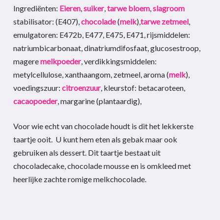
Ingrediënten:
Eieren
,
suiker
,
tarwe
bloem
,
slagroom
stabilisator: (E407),
chocolade
(
melk
),
tarwe
zetmeel
,
emulgatoren: E472b, E477, E475, E471, rijsmiddelen:
natriumbicarbonaat, dinatriumdifosfaat, glucosestroop,
magere
melkpoeder
, verdikkingsmiddelen:
metylcellulose, xanthaangom, zetmeel, aroma (
melk
),
voedingszuur:
citroenzuur
, kleurstof: betacaroteen,
cacaopoeder
, margarine (plantaardig),
Voor wie echt van chocolade houdt is dit het lekkerste
taartje ooit. U kunt hem eten als gebak maar ook
gebruiken als dessert. Dit taartje bestaat uit
chocoladecake, chocolade mousse en is omkleed met
heerlijke zachte romige melkchocolade.