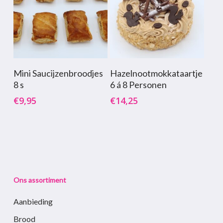
Toevoegen Aan
Toevoegen Aan
Mini Saucijzenbroodjes
Hazelnootmokkataartje
Winkelwagen
Winkelwagen
8 s
6 á 8 Personen
€
9,95
€
14,25
Ons assortiment
Aanbieding
Brood