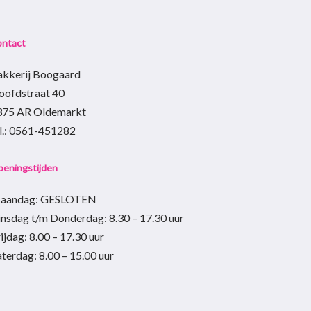
ontact
akkerij Boogaard
oofdstraat 40
375 AR Oldemarkt
el.: 0561-451282
eningstijden
aandag: GESLOTEN
insdag t/m Donderdag
:
8.30 – 17.30
uur
ijdag:
8.00 – 17.30
uur
aterdag:
8.00 – 15.00
uur