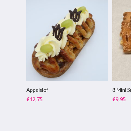
Toevoegen Aan Winkelwagen
T
Appelslof
8 Mini 
€
12,75
€
9,95