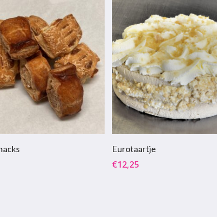
oevoegen Aan Winkelwagen
Toevoegen Aan Winkelw
Snacks
Eurotaartje
€
12,25