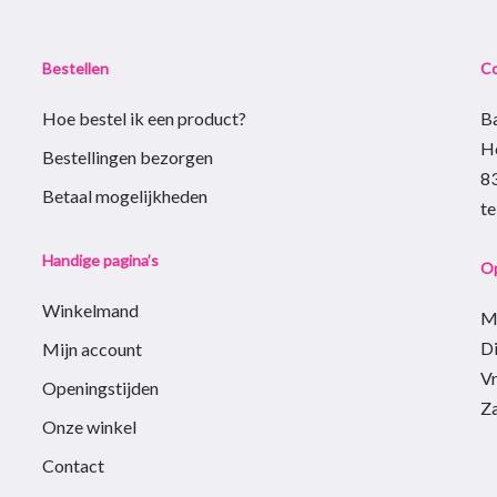
Bestellen
C
Hoe bestel ik een product?
B
H
Bestellingen bezorgen
8
Betaal mogelijkheden
t
Handige pagina’s
Op
Winkelmand
M
D
Mijn account
Vr
Openingstijden
Z
Onze winkel
Contact