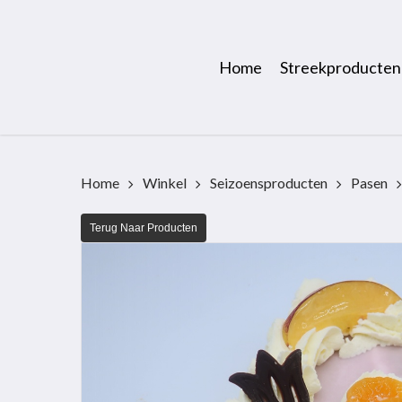
Skip
to
main
Home
Streekproducten
content
Home
Winkel
Seizoensproducten
Pasen
Terug Naar Producten
Hit enter to search or ESC to close