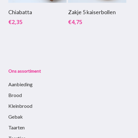
de
Toevoegen Aan
Toevoegen Aan
Chiabatta
Zakje 5 kaiserbollen
productpagina
Winkelwagen
Winkelwagen
€
2,35
€
4,75
Ons assortiment
Aanbieding
Brood
Kleinbrood
Gebak
Taarten