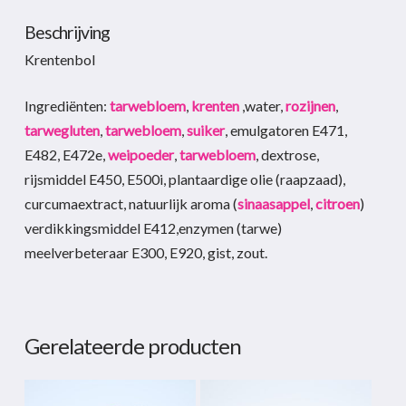
Beschrijving
Krentenbol
Ingrediënten:
tarwebloem
,
krenten
,water,
rozijnen
,
tarwegluten
,
tarwebloem
,
suiker
, emulgatoren E471,
E482, E472e,
weipoeder
,
tarwebloem
, dextrose,
rijsmiddel E450, E500i, plantaardige olie (raapzaad),
curcumaextract, natuurlijk aroma (
sinaasappel
,
citroen
)
verdikkingsmiddel E412,enzymen (tarwe)
meelverbeteraar E300, E920, gist, zout.
Gerelateerde producten