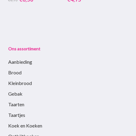
€
6,75
prijs
prijs
was:
is:
€6,75.
€6,50.
Ons assortiment
Aanbieding
Brood
Kleinbrood
Gebak
Taarten
Taartjes
Koek en Koeken