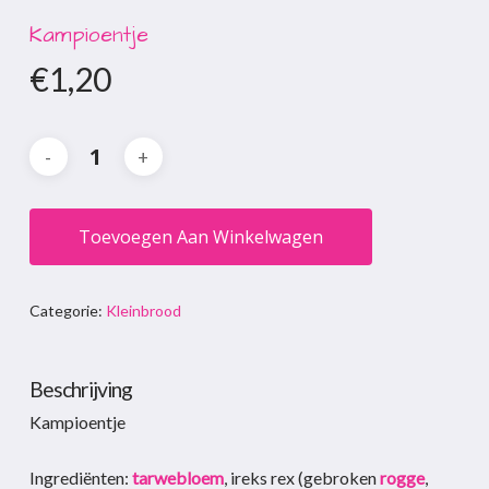
Kampioentje
€
1,20
Toevoegen Aan Winkelwagen
Categorie:
Kleinbrood
Beschrijving
Kampioentje
Ingrediënten:
tarwebloem
, ireks rex (gebroken
rogge
,