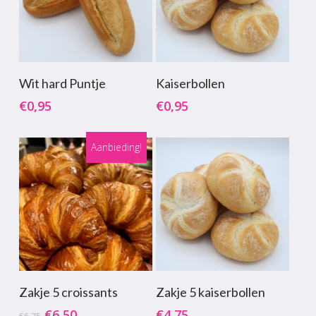
Toevoegen Aan
Toevoegen Aan
Wit hard Puntje
Kaiserbollen
Winkelwagen
Winkelwagen
€
0,95
€
0,95
Aanbieding!
Toevoegen Aan
Toevoegen Aan
Zakje 5 croissants
Zakje 5 kaiserbollen
Winkelwagen
Winkelwagen
Oorspronkelijke
Huidige
€
6,50
€
4,75