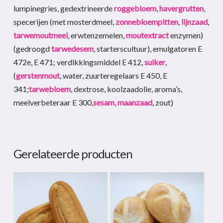
lumpinegries, gedextrineerde
roggebloem
,
havergrutten
,
specerijen (met mosterdmeel,
zonnebloempitten
,
lijnzaad
,
tarwemoutmeel
, erwtenzemelen,
moutextract
enzymen)
(gedroogd
tarwedesem
, starterscultuur), emulgatoren E
472e, E 471; verdikkingsmiddel E 412,
suiker
,
(
gerstenmout
, water, zuurteregelaars E 450, E
341;
tarwebloem
, dextrose, koolzaadolie, aroma’s,
meelverbeteraar E 300,
sesam,
maanzaad
, zout)
Gerelateerde producten