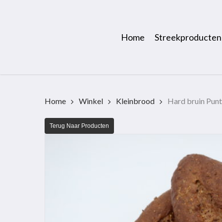
Skip
to
main
Home
Streekproducten
content
Home
Winkel
Kleinbrood
Hard bruin Punt
Terug Naar Producten