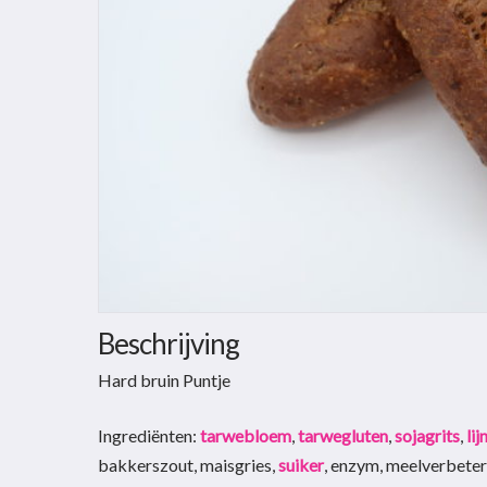
Hit enter to search or ESC to close
Beschrijving
Hard bruin Puntje
Ingrediënten:
tarwebloem
,
tarwegluten
,
sojagrits
,
li
bakkerszout, maisgries,
suiker
, enzym, meelverbete