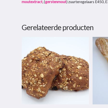
moutextract
, (
gerstenmout
) zuurteregelaars E450, E
Gerelateerde producten
Dit