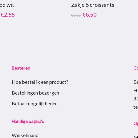
Opties Selecteren
Toevoegen Aan Winkelw
od wit
Zakje 5 croissants
Oorspronkelijke
Huidige
–
€
2,55
€
6,50
€
6,75
prijs
prijs
e
was:
is:
€6,75.
€6,50.
Bestellen
C
Hoe bestel ik een product?
B
H
Bestellingen bezorgen
8
agina
Betaal mogelijkheden
t
Handige pagina’s
Op
Winkelmand
M