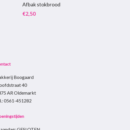
agen
Toevoegen Aan Winkelwagen
Afbak stokbrood
€
2,50
ontact
akkerij Boogaard
oofdstraat 40
375 AR Oldemarkt
el.: 0561-451282
eningstijden
aandag: GESLOTEN