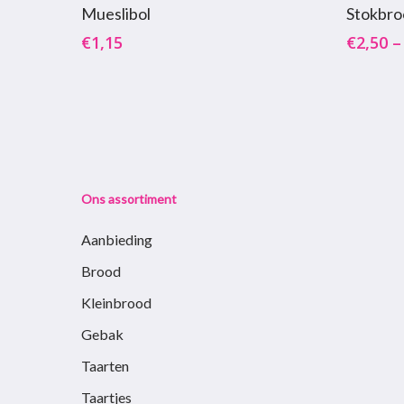
Toevoegen Aan Winkelwagen
Mueslibol
Stokbro
product
€
1,15
€
2,50
heeft
meerder
variaties.
Deze
optie
kan
gekozen
Ons assortiment
worden
Aanbieding
op
de
Brood
productp
Kleinbrood
Gebak
Taarten
Taartjes