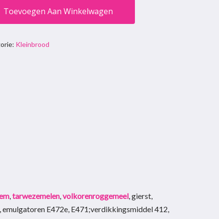
Toevoegen Aan Winkelwagen
orie:
Kleinbrood
oem
,
tarwezemelen
,
volkorenroggemeel
, gierst,
, emulgatoren E472e, E471;verdikkingsmiddel 412,