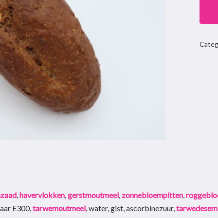
Categ
jnzaad
,
havervlokken
,
gerstmoutmeel
,
zonnebloempitten
,
roggebl
raar E300,
tarwemoutmeel
, water, gist, ascorbinezuur,
tarwedesem