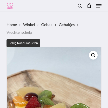
Menu
Skip
to
search
Close
main
Menu
content
Home
Winkel
Gebak
Gebakjes
Vruchtenschelp
Terug Naar Producten