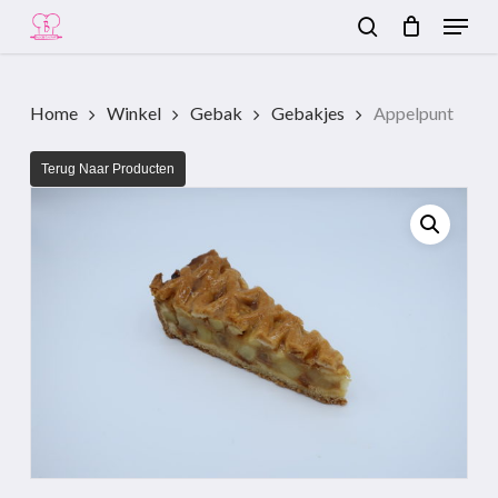
Menu
Skip
to
search
Close
main
Menu
content
Home
Winkel
Gebak
Gebakjes
Appelpunt
Terug Naar Producten