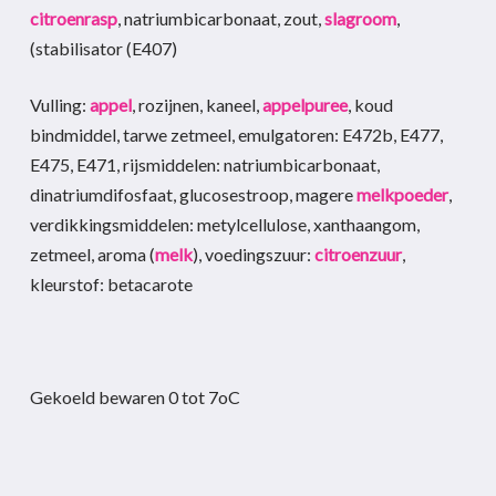
citroenrasp
, natriumbicarbonaat, zout,
slagroom
,
(stabilisator (E407)
Vulling:
appel
, rozijnen, kaneel,
appelpuree
, koud
bindmiddel, tarwe zetmeel, emulgatoren: E472b, E477,
E475, E471, rijsmiddelen: natriumbicarbonaat,
dinatriumdifosfaat, glucosestroop, magere
melkpoeder
,
verdikkingsmiddelen: metylcellulose, xanthaangom,
zetmeel, aroma (
melk
), voedingszuur:
citroenzuur
,
kleurstof: betacarote
Gekoeld bewaren 0 tot 7oC