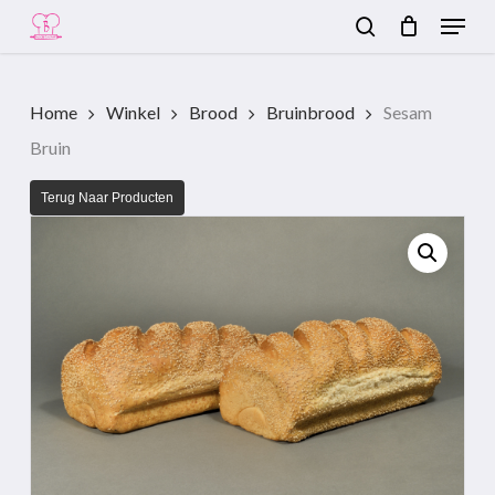
Menu
Skip
to
search
Close
main
Menu
content
Home
Winkel
Brood
Bruinbrood
Sesam
Bruin
Terug Naar Producten