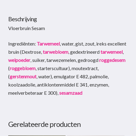
Beschrijving
Vloerbruin Sesam
Ingrediënten:
Tarwemeel
, water, gist, zout, ireks excellent
bruin (Dextrose,
tarwebloem
, gedextrineerd
tarwemeel
,
weipoeder
, suiker, tarwezemelen, gedroogd
roggedesem
(
roggebloem
, starterscultuur), moutextract,
(
gerstenmout
, water), emulgator E 482, palmolie,
koolzaadolie, antiklontenmiddel E 341, enzymen,
meelverbeteraar E 300),
sesamzaad
Gerelateerde producten