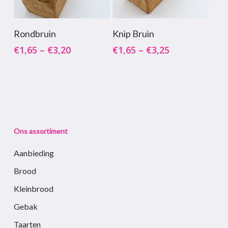
op
op
Dit
Dit
de
de
Opties Selecteren
Opties Selecteren
Rondbruin
Knip Bruin
product
product
productpagina
productpagina
€
1,65
–
€
3,20
€
1,65
–
€
3,25
heeft
heeft
meerdere
meerdere
variaties.
variaties.
Deze
Deze
optie
optie
kan
kan
Ons assortiment
gekozen
gekozen
worden
worden
Aanbieding
op
op
Brood
de
de
Kleinbrood
productpagina
productpagina
Gebak
Taarten