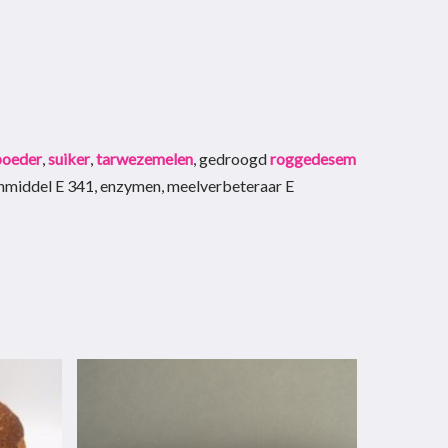
poeder
,
suiker
,
tarwezemelen
, gedroogd
roggedesem
tenmiddel E 341, enzymen, meelverbeteraar E