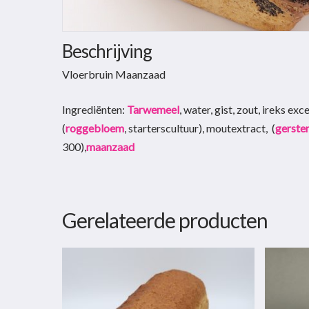
Beschrijving
Vloerbruin Maanzaad
Ingrediënten:
Tarwemeel
, water, gist, zout, ireks ex
(
roggebloem
, starterscultuur), moutextract, (
gerste
300),
maanzaad
Gerelateerde producten