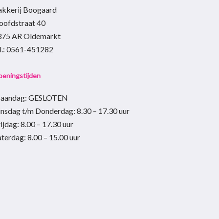
akkerij Boogaard
op
oofdstraat 40
de
375 AR Oldemarkt
productpagina
el.: 0561-451282
eningstijden
aandag: GESLOTEN
insdag t/m Donderdag
:
8.30 – 17.30
uur
ijdag:
8.00 – 17.30
uur
aterdag:
8.00 – 15.00
uur