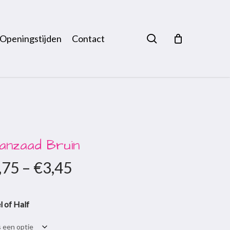
search
Openingstijden
Contact
anzaad Bruin
,75
–
€
3,45
l of Half