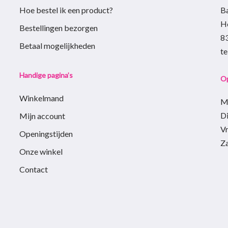
Hoe bestel ik een product?
B
op
H
de
Bestellingen bezorgen
8
agina
productpagina
Betaal mogelijkheden
t
Handige pagina’s
Op
Winkelmand
M
D
Mijn account
Vr
Openingstijden
Z
Onze winkel
Contact