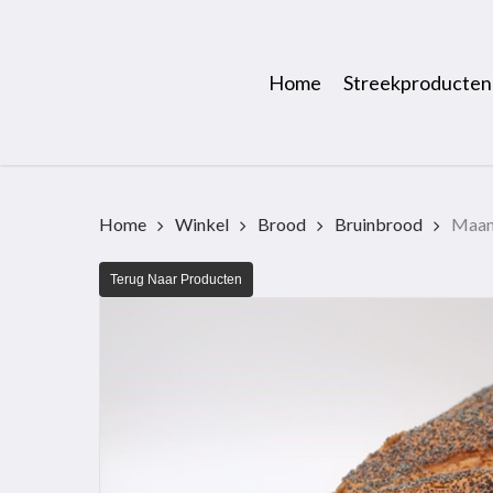
Skip
to
main
Home
Streekproducten
content
Home
Winkel
Brood
Bruinbrood
Maan
Terug Naar Producten