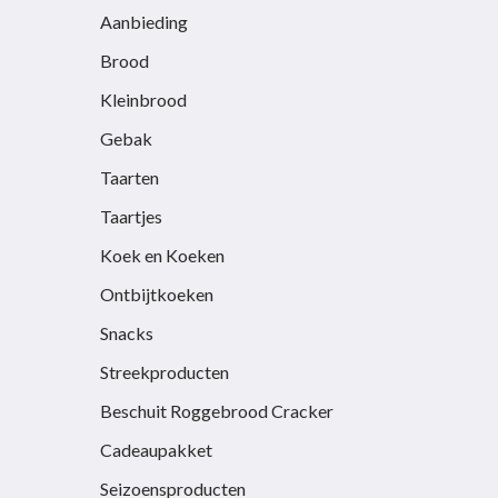
Aanbieding
op
op
de
de
Brood
productpagina
productp
Kleinbrood
Gebak
Taarten
Taartjes
Koek en Koeken
Ontbijtkoeken
Snacks
Streekproducten
Beschuit Roggebrood Cracker
Cadeaupakket
Seizoensproducten