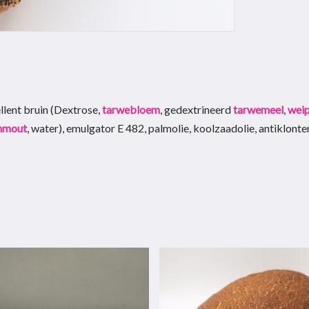
cellent bruin (Dextrose,
tarwebloem
, gedextrineerd
tarwemeel
,
wei
nmout
, water), emulgator E 482, palmolie, koolzaadolie, antiklon