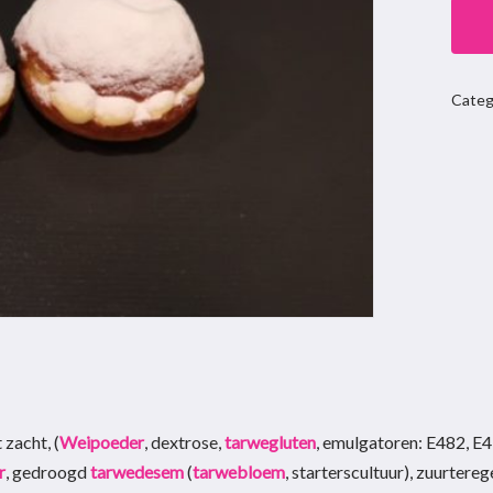
Categ
 zacht, (
Weipoeder
, dextrose,
tarwegluten
, emulgatoren: E482, E
r
, gedroogd
tarwedesem
(
tarwebloem
, starterscultuur), zuurtere