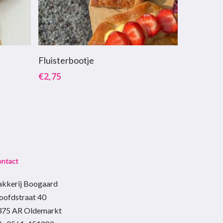
agen
Toevoegen Aan Winkelwagen
Fluisterbootje
€
2,75
ontact
akkerij Boogaard
oofdstraat 40
375 AR Oldemarkt