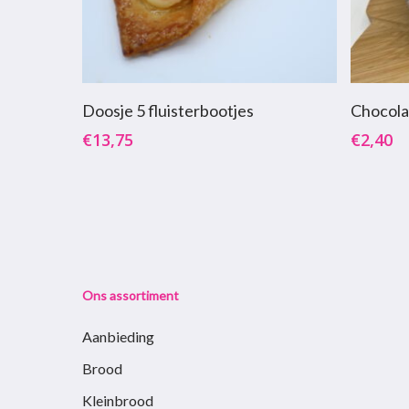
Toevoegen Aan Winkelwagen
T
Doosje 5 fluisterbootjes
Chocola
€
13,75
€
2,40
Ons assortiment
Aanbieding
Brood
Kleinbrood