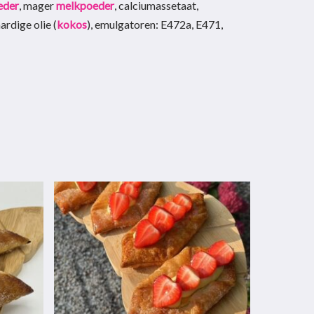
eder
, mager
melkpoeder
, calciumassetaat,
rdige olie (
kokos
), emulgatoren: E472a, E471,