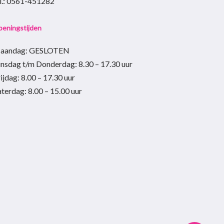
el.: 0561-451282
eningstijden
aandag: GESLOTEN
insdag t/m Donderdag
:
8.30 – 17.30
uur
ijdag:
8.00 – 17.30
uur
aterdag:
8.00 – 15.00
uur