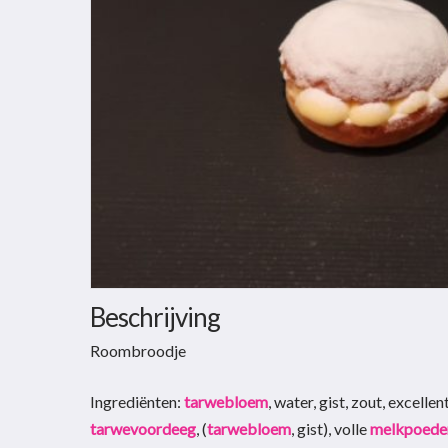
Hit enter to search or ESC to close
Beschrijving
Roombroodje
Ingrediënten:
tarwebloem
, water, gist, zout, excellent
tarwevoordeeg
, (
tarwebloem
, gist), volle
melkpoede