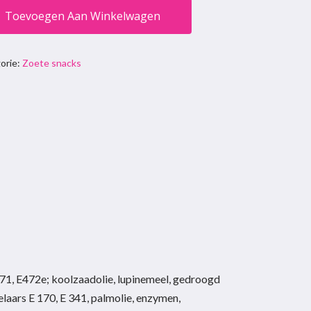
Toevoegen Aan Winkelwagen
orie:
Zoete snacks
471, E472e; koolzaadolie, lupinemeel, gedroogd
gelaars E 170, E 341, palmolie, enzymen,