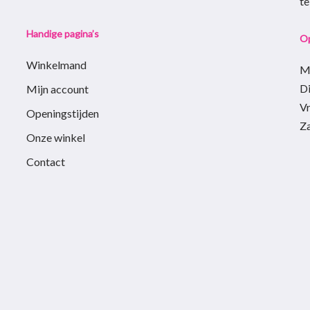
t
Handige pagina’s
Op
Winkelmand
M
D
Mijn account
Vr
Openingstijden
Z
Onze winkel
Contact