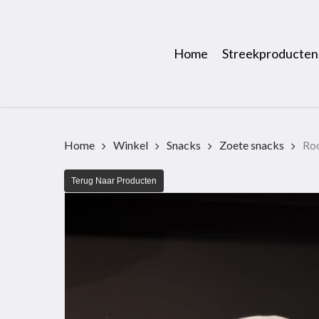
Skip
to
main
Home
Streekproducten
content
Home
Winkel
Snacks
Zoete snacks
Ro
Terug Naar Producten