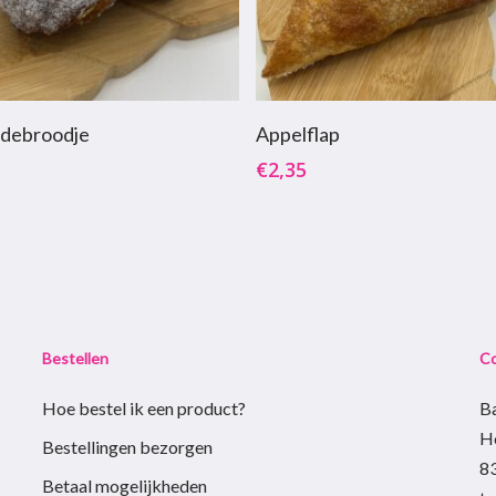
oevoegen Aan Winkelwagen
Toevoegen Aan Winkelw
debroodje
Appelflap
€
2,35
Bestellen
C
Hoe bestel ik een product?
B
H
Bestellingen bezorgen
8
Betaal mogelijkheden