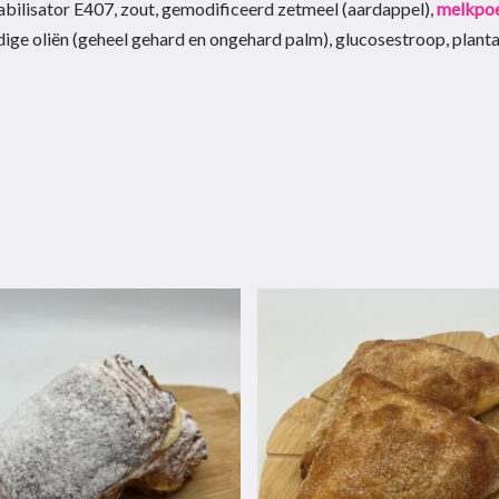
tabilisator E407, zout, gemodificeerd zetmeel (aardappel),
melkpo
dige oliën (geheel gehard en ongehard palm), glucosestroop, plantaa