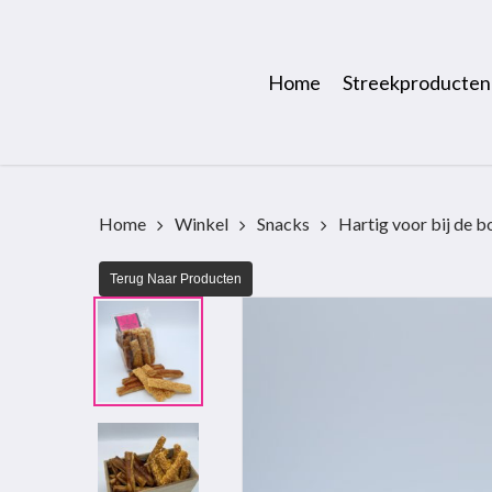
Skip
to
main
Home
Streekproducten
content
Home
Winkel
Snacks
Hartig voor bij de b
Terug Naar Producten