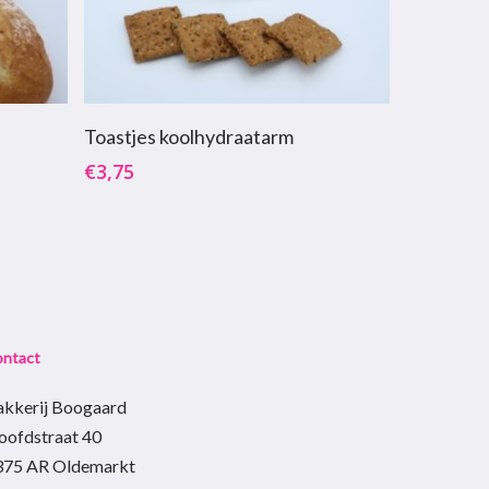
Toevoegen Aan Winkelwagen
Toastjes koolhydraatarm
€
3,75
ontact
akkerij Boogaard
oofdstraat 40
375 AR Oldemarkt