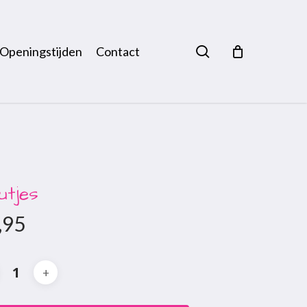
search
Openingstijden
Contact
utjes
,95