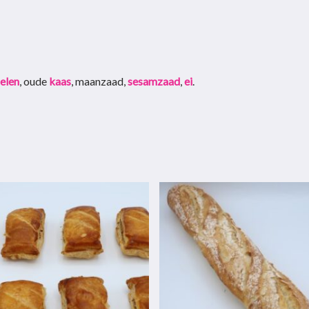
elen
, oude
kaas
, maanzaad,
sesamzaad
,
ei
.