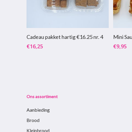
Toevoegen Aan Winkelwagen
T
Cadeau pakket hartig €16.25 nr. 4
Mini Sau
€
16,25
€
9,95
Ons assortiment
Aanbieding
Brood
Kleinbrood