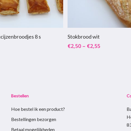
Dit
oevoegen Aan Winkelwagen
Opties Selecteren
cijzenbroodjes 8 s
Stokbrood wit
product
€
2,50
–
€
2,55
heeft
meerdere
variaties.
Deze
optie
kan
gekozen
Bestellen
C
worden
Hoe bestel ik een product?
B
op
H
de
Bestellingen bezorgen
8
productpagina
Betaal mogelijkheden