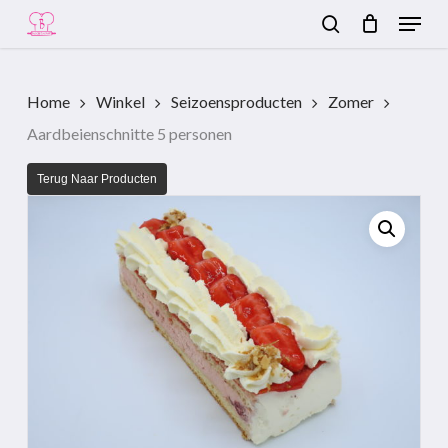
Menu
Skip
to
search
Close
main
Menu
content
Home
Winkel
Seizoensproducten
Zomer
Aardbeienschnitte 5 personen
Terug Naar Producten