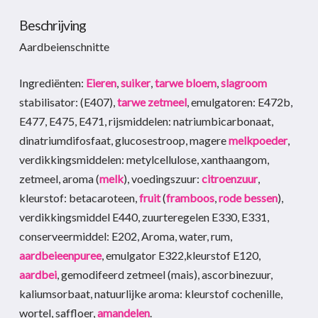
Beschrijving
Aardbeienschnitte
Ingrediënten:
Eieren
,
suiker
,
tarwe
bloem
,
slagroom
stabilisator: (E407),
tarwe
zetmeel
, emulgatoren: E472b,
E477, E475, E471, rijsmiddelen: natriumbicarbonaat,
dinatriumdifosfaat, glucosestroop, magere
melkpoeder
,
verdikkingsmiddelen: metylcellulose, xanthaangom,
zetmeel, aroma (
melk
), voedingszuur:
citroenzuur
,
kleurstof: betacaroteen,
fruit
(
framboos
,
rode bessen
),
verdikkingsmiddel E440, zuurteregelen E330, E331,
conserveermiddel: E202, Aroma, water, rum,
aardbeieenpuree
, emulgator E322,kleurstof E120,
aardbei
, gemodifeerd zetmeel (mais), ascorbinezuur,
kaliumsorbaat, natuurlijke aroma: kleurstof cochenille,
wortel, saffloer,
amandelen
.