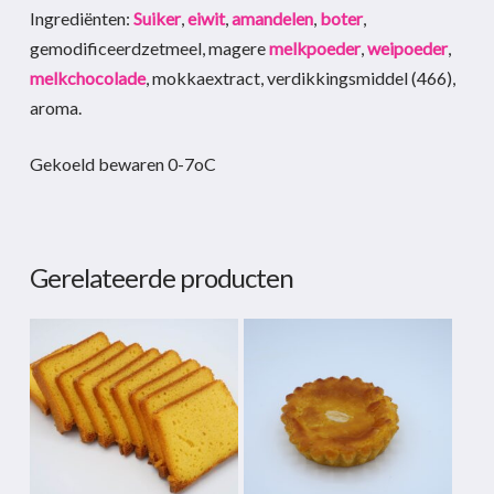
Ingrediënten:
Suiker
,
eiwit
,
amandelen
,
boter
,
gemodificeerdzetmeel, magere
melkpoeder
,
weipoeder
,
melkchocolade
, mokkaextract, verdikkingsmiddel (466),
aroma.
Gekoeld bewaren 0-7oC
Gerelateerde producten