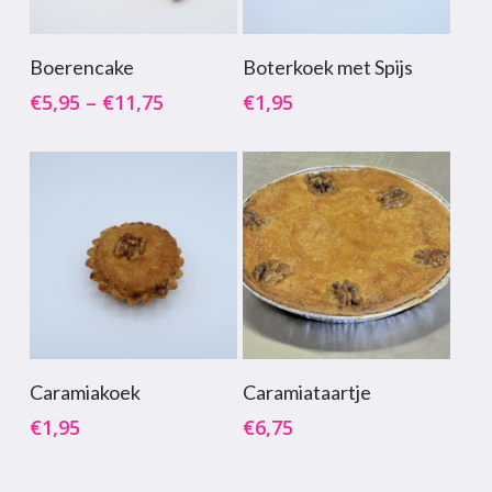
Dit
Opties Selecteren
Toevoegen Aan
Boerencake
Boterkoek met Spijs
product
Winkelwagen
€
5,95
–
€
11,75
€
1,95
heeft
meerdere
variaties.
Deze
optie
kan
gekozen
worden
op
de
Toevoegen Aan
Toevoegen Aan
Caramiakoek
Caramiataartje
productpagina
Winkelwagen
Winkelwagen
€
1,95
€
6,75