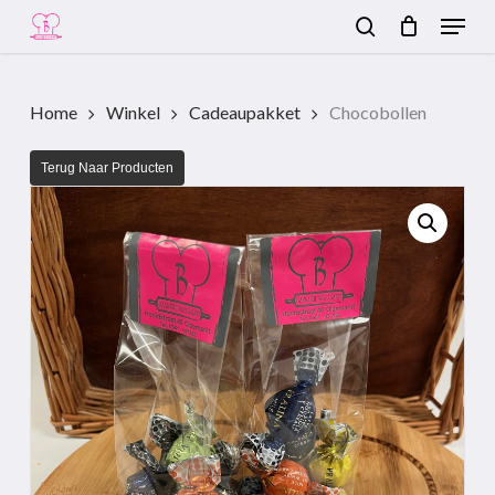
Menu
Skip
to
search
Close
main
Menu
content
Home
Winkel
Cadeaupakket
Chocobollen
Terug Naar Producten