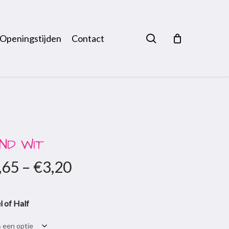
search
Openingstijden
Contact
ND WIT
,65
–
€
3,20
l of Half