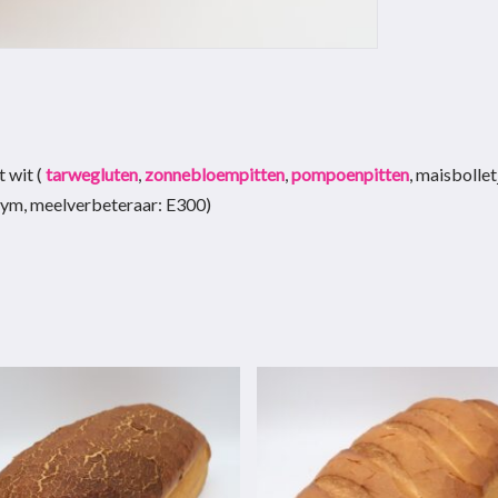
t wit (
tarwegluten
,
zonnebloempitten
,
pompoenpitten
, maisbolle
zym, meelverbeteraar: E300)