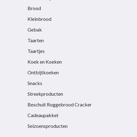
de
de
Brood
productpagina
productp
Kleinbrood
Gebak
Taarten
Taartjes
Koek en Koeken
Ontbijtkoeken
Snacks
Streekproducten
Beschuit Roggebrood Cracker
Cadeaupakket
Seizoensproducten