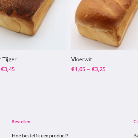
Dit
Opties Selecteren
Opties Selecteren
 Tijger
Vloerwit
product
–
€
3,45
€
1,65
–
€
3,25
heeft
e
meerdere
variaties.
Deze
optie
kan
gekozen
Bestellen
C
worden
Hoe bestel ik een product?
B
op