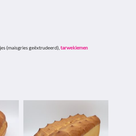
tjes (maisgries geëxtrudeerd),
tarwekiemen