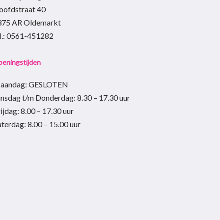
oofdstraat 40
de
375 AR Oldemarkt
productpagina
el.: 0561-451282
eningstijden
aandag: GESLOTEN
insdag t/m Donderdag
:
8.30 – 17.30
uur
ijdag:
8.00 – 17.30
uur
aterdag:
8.00 – 15.00
uur