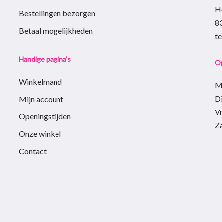
H
de
Bestellingen bezorgen
8
agina
productpagina
Betaal mogelijkheden
t
Handige pagina’s
Op
Winkelmand
M
D
Mijn account
Vr
Openingstijden
Z
Onze winkel
Contact