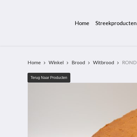
Skip
to
main
Home
Streekproducten
content
Home
Winkel
Brood
Witbrood
ROND
Terug Naar Producten