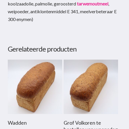
koolzaadolie, palmolie, geroosterd
tarwemoutmeel
,
weipoeder, antiklontenmiddel E 341, meelverbeteraar E
300 enymen)
Gerelateerde producten
Dit
Dit
Opties Selecteren
Opties Selecteren
Wadden
Grof Volkoren te
product
product