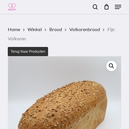
Menu
Skip
to
search
Close
main
Menu
content
Home
Winkel
Brood
Volkorenbrood
Fijn
Volkoren
Terug Naar Producten