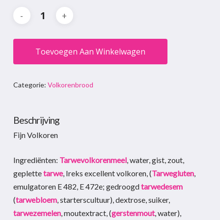
Toevoegen Aan Winkelwagen
Categorie:
Volkorenbrood
Beschrijving
Fijn Volkoren
Ingrediënten:
Tarwevolkorenmeel
, water, gist, zout,
geplette
tarwe
, Ireks excellent volkoren, (
Tarwegluten
,
emulgatoren E 482, E 472e; gedroogd
tarwedesem
(
tarwebloem
, starterscultuur), dextrose, suiker,
tarwezemelen
, moutextract, (
gerstenmout
, water),