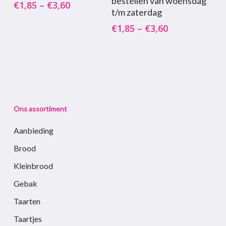
bestellen van woensdag
€
1,85
–
€
3,60
heeft
heeft
t/m zaterdag
meerdere
meerdere
€
1,85
–
€
3,60
variaties.
variaties.
Deze
Deze
optie
optie
kan
kan
gekozen
gekozen
worden
worden
Ons assortiment
op
op
de
de
Aanbieding
productpagina
productpagina
Brood
Kleinbrood
Gebak
Taarten
Taartjes